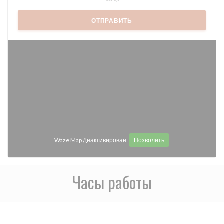
Waze Map Деактивирован.
Позволить
Часы работы
access_time