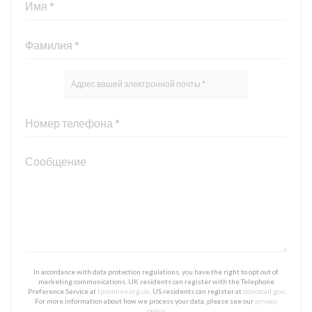
In accordance with data protection regulations, you have the right to opt out of
marketing communications. UK residents can register with the Telephone
Preference Service at
tpsonline.org.uk
. US residents can register at
donotcall.gov
.
For more information about how we process your data, please see our
privacy
policy
.