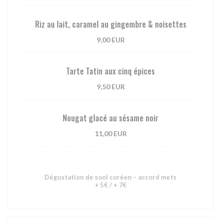
Riz au lait, caramel au gingembre & noisettes
9,00 EUR
Tarte Tatin aux cinq épices
9,50 EUR
Nougat glacé au sésame noir
11,00 EUR
Dégustation de sool coréen – accord mets
+ 5€ / + 7€