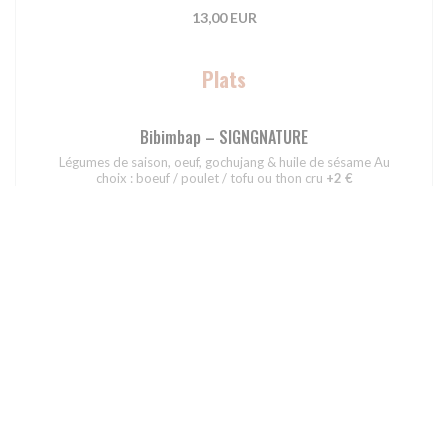
13,00 EUR
Plats
Bibimbap – SIGNGNATURE
Légumes de saison, oeuf, gochujang & huile de sésame Au
choix : boeuf / poulet / tofu ou thon cru
+2 €
16,00 EUR
Rôti Bulgogi
Salade fraîche, boeuf bulgogi grillé, riz et quinoa au beurre
citronné
16,00 EUR
Nouilles à la bisque de crevette & gochujang
Nouilles, bisque de crevette, crevettes sautées, zeste de
citron